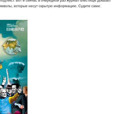
подтекст. Вот и сейчас в очередной раз журнал блестяще доказал
имволы, которые несут скрытую информацию. Судите сами: