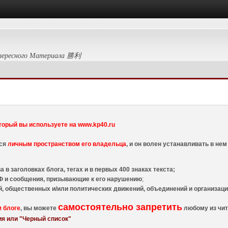
тересного Материала 勝利
торый вы используете на www.kp40.ru
тся
личным пространством его владельца
, и он волен устанавливать в н
 в заголовках блога, тегах и в первых 400 знаках текста;
 и сообщения, призывающие к его нарушению
;
й, общественных и/или политических движений, объединений и организа
самостоятельно запретить
м блоге
, вы можете
любому из чит
я или "Черный список"