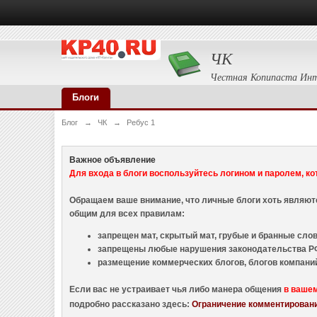
ЧК
Честная Копипаста Ин
Блоги
Блог
→
ЧК
→
Ребус 1
Важное объявление
Для входа в блоги воспользуйтесь логином и паролем, ко
Обращаем ваше внимание, что личные блоги хоть являю
общим для всех правилам:
запрещен мат, скрытый мат, грубые и бранные слова
запрещены любые нарушения законодательства РФ
размещение коммерческих блогов, блогов компани
Если вас не устраивает чья либо манера общения
в ваше
подробно рассказано здесь:
Ограничение комментировани