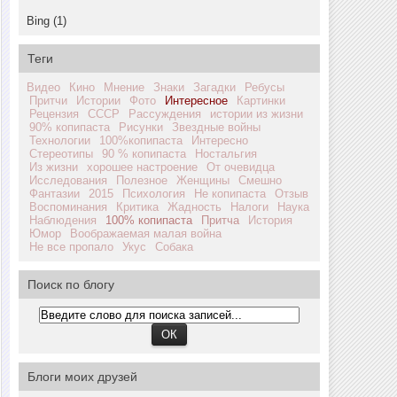
Bing (1)
Теги
Видео
Кино
Мнение
Знаки
Загадки
Ребусы
Притчи
Истории
Фото
Интересное
Картинки
Рецензия
СССР
Рассуждения
истории из жизни
90% копипаста
Рисунки
Звездные войны
Технологии
100%копипаста
Интересно
Стереотипы
90 % копипаста
Ностальгия
Из жизни
хорошее настроение
От очевидца
Исследования
Полезное
Женщины
Смешно
Фантазии
2015
Психология
Не копипаста
Отзыв
Воспоминания
Критика
Жадность
Налоги
Наука
Наблюдения
100% копипаста
Притча
История
Юмор
Воображаемая малая война
Не все пропало
Укус
Собака
Поиск по блогу
Блоги моих друзей