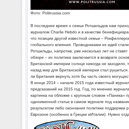
Фото: Politrussia.com
В последнее время о семье Ротшильдов нам приход
журналом Charlie Hebdo и в качестве бенефициара
что позиции другой известной семьи – Рокфеллеро
глобального влияния. Проводниками их идей стали 
Ротшильды, напротив, уже несколько лет не ставя
обзоре – их политика заключается в возврате основ
Британской империи солнце никогда не заходило, т
назад мир для Британской империи стал рушиться
ли Британия вернуть хотя бы часть своего могущес
В конце 2014 – начале 2015 года известный журн
предсказаний на 2015 год. Год, по мнению журнал
картинка на обложке с крупным словом «Паника» п
одноименной статье в самом журнале под название
результатом либо окончания политики поддержки 
Еврозоне (особенно в Греции иИталии). Нужно отда