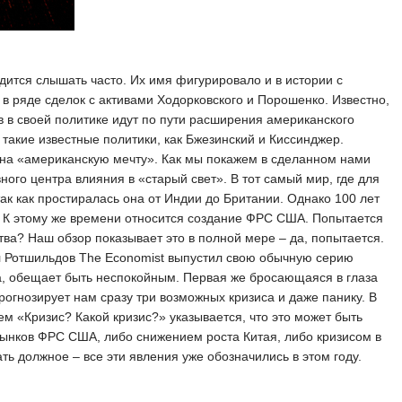
ится слышать часто. Их имя фигурировало и в истории с
 в ряде сделок с активами Ходорковского и Порошенко. Известно,
в в своей политике идут по пути расширения американского
такие известные политики, как Бжезинский и Киссинджер.
т на «американскую мечту». Как мы покажем в сделанном нами
ного центра влияния в «старый свет». В тот самый мир, где для
ак как простиралась она от Индии до Британии. Однако 100 лет
. К этому же времени относится создание ФРС США. Попытается
тва? Наш обзор показывает это в полной мере – да, попытается.
ал Ротшильдов The Economist выпустил свою обычную серию
а, обещает быть неспокойным. Первая же бросающаяся в глаза
рогнозирует нам сразу три возможных кризиса и даже панику. В
м «Кризис? Какой кризис?» указывается, что это может быть
рынков ФРС США, либо снижением роста Китая, либо кризисом в
ть должное – все эти явления уже обозначились в этом году.