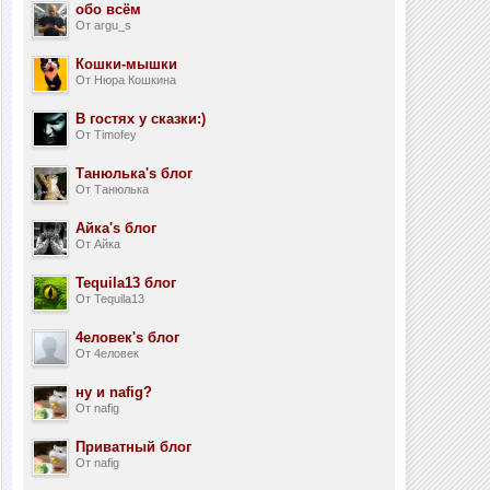
обо всём
От argu_s
Кошки-мышки
От Нюра Кошкина
В гостях у сказки:)
От Timofey
Танюлька's блог
От Танюлька
Айка's блог
От Айка
Tequila13 блог
От Tequila13
4еловек's блог
От 4еловек
ну и nafig?
От nafig
Приватный блог
От nafig