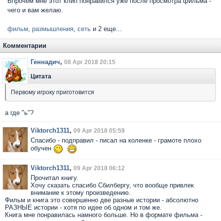
Впрочем мне этот клип понравился уже после просмотра фильма -
чего и вам желаю.
фильм
,
размышления
,
сеть
и 2 еще...
Комментарии
Геннадич
,
08 Apr 2018 20:15
Цитата
Первому игроку приготовится
а где "ь"?
Viktorch1311
,
09 Apr 2018 05:59
Спасибо - подправил - писал на коленке - грамоте плохо
обучен
Viktorch1311
,
09 Apr 2018 06:12
Прочитал книгу.
Хочу сказать спасибо Сбилбергу, что вообще привлек
внимание к этому произведению.
Фильм и книга это совершенно две разные истории - абсолютно
РАЗНЫЕ истории - хотя по идее об одном и том же.
Книга мне понравилась намного больше. Но в формате фильма -