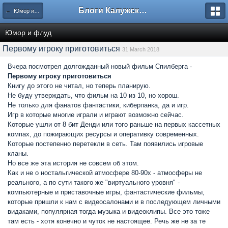
Блоги Калужского перекрестка
← Юмор и флуд
Юмор и флуд
Первому игроку приготовиться
31 March 2018
Вчера посмотрел долгожданный новый фильм Спилберга -
Первому игроку приготовиться
Книгу до этого не читал, но теперь планирую.
Не буду утверждать, что фильм на 10 из 10, но хорош.
Не только для фанатов фантастики, киберпанка, да и игр.
Игр в которые многие играли и играют возможно сейчас.
Которые ушли от 8 бит Денди или того раньше на первых кассетных
компах, до пожирающих ресурсы и оперативку современных.
Которые постепенно перетекли в сеть. Там появились игровые
кланы.
Но все же эта история не совсем об этом.
Как и не о ностальгической атмосфере 80-90х - атмосферы не
реального, а по сути такого же "виртуального уровня" -
компьютерные и приставочные игры, фантастические фильмы,
которые пришли к нам с видеосалонами и в последующем личными
видаками, популярная тогда музыка и видеоклипы. Все это тоже
там есть - хотя конечно и чуток не настоящее. Речь же не за те