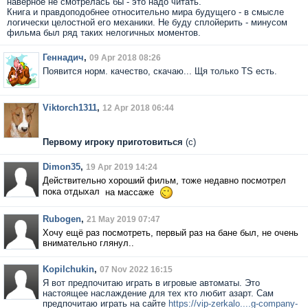
наверное не смотрелась бы - это надо читать.
Книга и правдоподобнее относительно мира будущего - в смысле
логически целостной его механики. Не буду сплойерить - минусом
фильма был ряд таких нелогичных моментов.
Геннадич
,
09 Apr 2018 08:26
Появится норм. качество, скачаю... Щя только TS есть.
Viktorch1311
,
12 Apr 2018 06:44
Первому игроку приготовиться
(с)
Dimon35
,
19 Apr 2019 14:24
Действительно хороший фильм, тоже недавно посмотрел
пока
отдыхал
на массаже
Rubogen
,
21 May 2019 07:47
Хочу ещё раз посмотреть, первый раз на бане
был
, не очень
внимательно глянул..
Kopilchukin
,
07 Nov 2022 16:15
Я вот предпочитаю играть в игровые автоматы. Это
настоящее наслаждение для тех кто любит азарт. Сам
предпочитаю играть на сайте
https://vip-zerkalo....g-company-