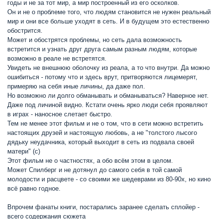
годы и не за тот мир, а мир построенный из его осколков.
Он и не о проблеме того, что людям становится не нужен реальный
мир и они все больше уходят в сеть. И в будущем это естественно
обострится.
Может и обострятся проблемы, но сеть дала возможность
встретится и узнать друг друга самым разным людям, которые
возможно в реале не встретятся.
Увидеть не внешнюю оболочку из реала, а то что внутри. Да можно
ошибиться - потому что и здесь врут, притворяются лицемерят,
примеряю на себя иные личины, да даже пол.
Но возможно ли долго обманывать и обманываться? Наверное нет.
Даже под личиной видно. Кстати очень ярко люди себя проявляют
в играх - наносное слетает быстро.
Тем не менее этот фильм и не о том, что в сети можно встретить
настоящих друзей и настоящую любовь, а не "толстого лысого
дядьку неудачника, который выходит в сеть из подвала своей
матери" (с)
Этот фильм не о частностях, а обо всём этом в целом.
Может Спилберг и не дотянул до самого себя в той самой
молодости и расцвете - со своими же шедеврами из 80-90х, но кино
всё равно годное.
Впрочем фанаты книги, постарались заранее сделать сплойер -
всего содержания сюжета